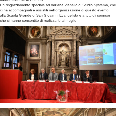
Un ringraziamento speciale ad Adriana Vianello di Studio Systema, che
ci ha accompagnati e assistiti nell’organizzazione di questo evento,
alla Scuola Grande di San Giovanni Evangelista e a tutti gli sponsor
che ci hanno consentito di realizzarlo al meglio.