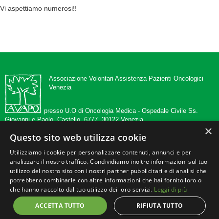
Vi aspettiamo numerosi!!
Associazione Volontari Assistenza Pazienti Oncologici
Venezia
presso U.O di Oncologia Medica -
Ospedale Civile Ss.
Giovanni e Paolo, Castello, 6777, 30122 Venezia
×
Questo sito web utilizza cookie
tel 041 5294546
info@avapovenezia.org
Utilizziamo i cookie per personalizzare contenuti, annunci e per
www.avapovenezia.org
analizzare il nostro traffico. Condividiamo inoltre informazioni sul tuo
c.f./p.iva 02351200270
utilizzo del nostro sito con i nostri partner pubblicitari e di analisi che
potrebbero combinarle con altre informazioni che hai fornito loro o
che hanno raccolto dal tuo utilizzo dei loro servizi.
Leggi di più
c/c postale n. 12137303
c/c Intesa San Paolo SPA.
ACCETTA TUTTO
RIFIUTA TUTTO
IBAN IT02 U 03069 02117 074000620840 intestati all'A.V.A.P.O VENEZIA