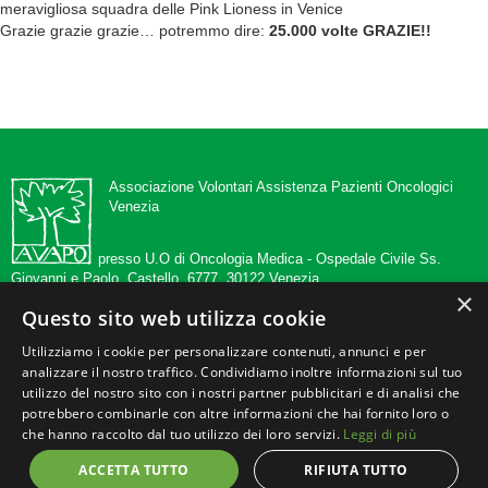
meravigliosa squadra delle Pink Lioness in Venice
Grazie grazie grazie… potremmo dire:
25.000 volte GRAZIE!!
Associazione Volontari Assistenza Pazienti Oncologici
Venezia
presso U.O di Oncologia Medica -
Ospedale Civile Ss.
Giovanni e Paolo, Castello, 6777, 30122 Venezia
×
Questo sito web utilizza cookie
tel 041 5294546
info@avapovenezia.org
Utilizziamo i cookie per personalizzare contenuti, annunci e per
www.avapovenezia.org
analizzare il nostro traffico. Condividiamo inoltre informazioni sul tuo
c.f./p.iva 02351200270
utilizzo del nostro sito con i nostri partner pubblicitari e di analisi che
potrebbero combinarle con altre informazioni che hai fornito loro o
che hanno raccolto dal tuo utilizzo dei loro servizi.
Leggi di più
c/c postale n. 12137303
c/c Intesa San Paolo SPA.
ACCETTA TUTTO
RIFIUTA TUTTO
IBAN IT02 U 03069 02117 074000620840 intestati all'A.V.A.P.O VENEZIA