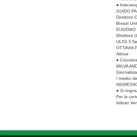
● Interve
GUIDO PA
Direttore 
Breast Un
EUGENIO
Direttore 
ULSS 3 Se
OTTAVIA 
Attrice
● Coordin
MILVA AN
Giornalista
I medici de
INGRESSO L
● Si ringra
Per la cort
Istituto Ve