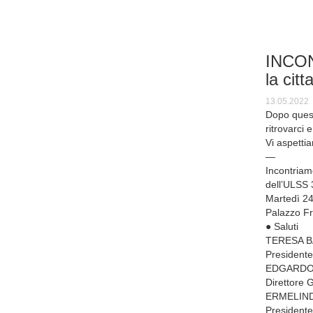
INCONT
la cit
13.05.2022
Dopo quest
ritrovarci
Vi aspetti
—
Incontriam
dell’ULSS 
Martedì 2
Palazzo Fr
● Saluti
TERESA B
President
EDGARDO
Direttore 
ERMELIN
Presidente