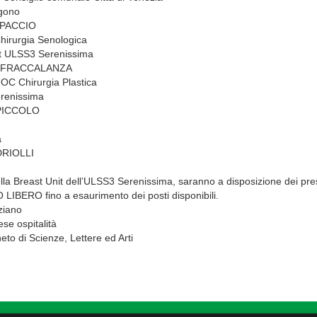
ngono
PACCIO
Chirurgia Senologica
it ULSS3 Serenissima
 FRACCALANZA
UOC Chirurgia Plastica
renissima
PICCOLO
a
DRIOLLI
lla Breast Unit dell’ULSS3 Serenissima, saranno a disposizione dei presen
IBERO fino a esaurimento dei posti disponibili.
ziano
ese ospitalità
neto di Scienze, Lettere ed Arti