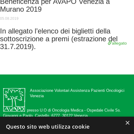
Beneficenza per AVAPO Venezia a
Murano 2019
05.08.2019
In allegato l’elenco dei biglietti della
sottoscrizione a premi (estrazione del
allegato
31.7.2019).
Associazione Volontari Assistenza Pazienti Oncologici
Venezia
presso U.O di Oncologia Medica -
Ospedale Civile Ss.
Giovanni e Paolo, Castello, 6777, 30122 Venezia
×
Questo sito web utilizza cookie
tel 041 5294546