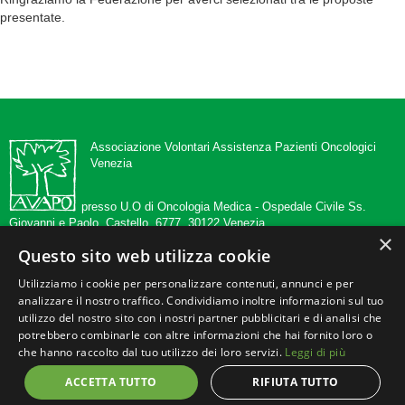
presentate.
Associazione Volontari Assistenza Pazienti Oncologici
Venezia
presso U.O di Oncologia Medica -
Ospedale Civile Ss.
Giovanni e Paolo, Castello, 6777, 30122 Venezia
×
Questo sito web utilizza cookie
tel 041 5294546
info@avapovenezia.org
Utilizziamo i cookie per personalizzare contenuti, annunci e per
www.avapovenezia.org
analizzare il nostro traffico. Condividiamo inoltre informazioni sul tuo
c.f./p.iva 02351200270
utilizzo del nostro sito con i nostri partner pubblicitari e di analisi che
potrebbero combinarle con altre informazioni che hai fornito loro o
che hanno raccolto dal tuo utilizzo dei loro servizi.
Leggi di più
c/c postale n. 12137303
c/c Intesa San Paolo SPA.
ACCETTA TUTTO
RIFIUTA TUTTO
IBAN IT02 U 03069 02117 074000620840 intestati all'A.V.A.P.O VENEZIA